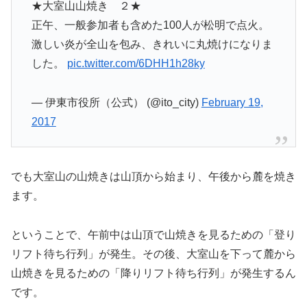
★大室山山焼き ２★
正午、一般参加者も含めた100人が松明で点火。
激しい炎が全山を包み、きれいに丸焼けになりま
した。
pic.twitter.com/6DHH1h28ky
— 伊東市役所（公式） (@ito_city)
February 19,
2017
でも大室山の山焼きは山頂から始まり、午後から麓を焼き
ます。
ということで、午前中は山頂で山焼きを見るための「登り
リフト待ち行列」が発生。その後、大室山を下って麓から
山焼きを見るための「降りリフト待ち行列」が発生するん
です。