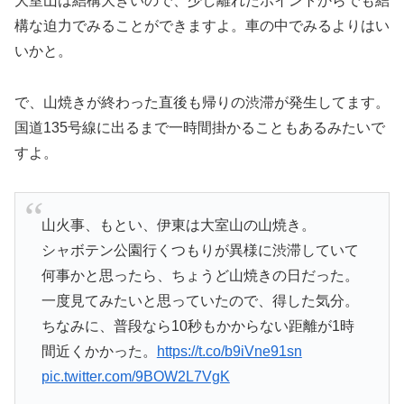
大室山は結構大きいので、少し離れたポイントからでも結
構な迫力でみることができますよ。車の中でみるよりはい
いかと。
で、山焼きが終わった直後も帰りの渋滞が発生してます。
国道135号線に出るまで一時間掛かることもあるみたいで
すよ。
山火事、もとい、伊東は大室山の山焼き。
シャボテン公園行くつもりが異様に渋滞していて
何事かと思ったら、ちょうど山焼きの日だった。
一度見てみたいと思っていたので、得した気分。
ちなみに、普段なら10秒もかからない距離が1時
間近くかかった。
https://t.co/b9iVne91sn
pic.twitter.com/9BOW2L7VgK