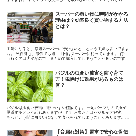
でしまったのか？繊維なのか？で悩んでいましたが、どう...
スーパーの買い物に時間がかかる
生活
理由は？効率良く買い物する方法
とは？
主婦になると、毎週スーパーに行かないと…という主婦も多いですよ
ね。 私自身も、最低でも週に１回はスーパーに行っています。 何回
も行くのは大変なので、まとめて購入してしまうことが多いのです
が、そうなると１回の買い物に時間がかかりすぎることも。...
バジルの虫食い被害を防ぐ育て
生活
方！虫除けに効果があるものは
何？
バジルは虫食い被害に遭いやすい植物です。 一応バーブなので虫が
忌避するという話もありますが、むしろ虫たちはバジルが大好物。
あっという間に虫食いになって食べられてしまうことがあります。
もし育てているバジルに虫がついているのを目視で確認でき...
【音漏れ対策】電車で安心な骨伝
生活