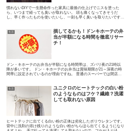
慣れないDIYで一生懸命作った家具に最後の仕上げでニスを塗った
ら、いつまで経っても臭いが取れない。 頭も痛くなってきそうだ
し、早く作ったものを使いたいし、一刻も早く臭いを取りたいですよ
ね。 今回の記事では、ニスの臭いの効果的な取り方と、ニス...
損してるかも！ドンキホーテの弁
生活
当が半額になる時間を徹底リサー
チ！
ドン・キホーテのお弁当が半額になる時間帯は、ズバリ夜の21時以
降が多いです。 ドン・キホーテのお弁当は賞味期限が21～深夜の時
間帯に設定されているのが理由ですね。 普通のスーパーでは閉店時
間が早い事もあって、もう少し早めの時間帯になっている...
ユニクロのヒートテックの白い粉
生活
のようなものはフケ？繊維？洗濯
しても取れない原因
ヒートテックに出てくる白い粉の正体は劣化したポリウレタンです。
背中に洗剤の溶け残りのような白い粉がちらほら出てくるようになり
ますよね。 手で払っても洗濯しても取れないので、フケが入り込ん