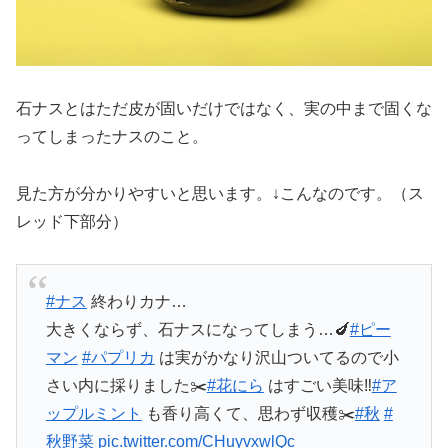
石ナスとはただ皮が固いだけではなく、実の中まで固くな
ってしまったナスのこと。
見た方が分かりやすいと思います。↓こんなのです。（ス
レッド下部分）
#ナス
終わりカナ…
大きくならず、石ナスになってしまう…🍆
#ピー
マン
#パプリカ
は実がかなり沢山ついてるので小
さい内に採りました✂️
#花にら
はすごい美味‼️
#ア
ップルミント
も香り高くて、思わず収穫✂️
#秋
#
秋野菜
pic.twitter.com/CHuyvxwlQc