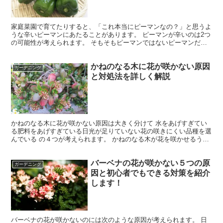
家庭菜園で育てたりすると、「これ本当にピーマンなの？」と思うよ
うな辛いピーマンにあたることがあります。 ピーマンが辛いのは2つ
の可能性が考えられます。 そもそもピーマンではないピーマンだけ
ど辛い 場合です。 この記事では、ピーマンなのに辛い...
かねのなる木に花が咲かない原因
ガーデニング
と対処法を詳しく解説
かねのなる木に花が咲かない原因は大きく分けて 水をあげすぎてい
る肥料をあげすぎている日光が足りていない花の咲きにくい品種を選
んでいる の４つが考えられます。 かねのなる木が花を咲かせるうえ
で、どれも気をつけるべきことではあるのですが、中でも...
バーベナの花が咲かない５つの原
ガーデニング
因と初心者でもできる対策を紹介
します！
バーベナの花が咲かないのには次のような原因が考えられます。 日