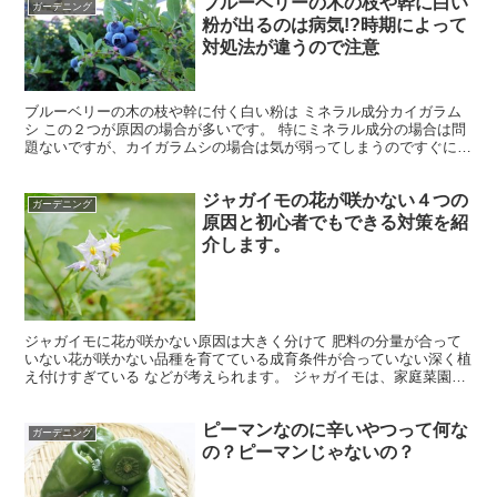
ブルーベリーの木の枝や幹に白い
ガーデニング
粉が出るのは病気!?時期によって
対処法が違うので注意
ブルーベリーの木の枝や幹に付く白い粉は ミネラル成分カイガラム
シ この２つが原因の場合が多いです。 特にミネラル成分の場合は問
題ないですが、カイガラムシの場合は気が弱ってしまうのですぐに取
り除く必要があります。 それぞれ見分け方など詳しくみ...
ジャガイモの花が咲かない４つの
ガーデニング
原因と初心者でもできる対策を紹
介します。
ジャガイモに花が咲かない原因は大きく分けて 肥料の分量が合って
いない花が咲かない品種を育てている成育条件が合っていない深く植
え付けすぎている などが考えられます。 ジャガイモは、家庭菜園で
育てられる野菜の中でも失敗が少なく、収穫しやすいこと...
ピーマンなのに辛いやつって何な
ガーデニング
の？ピーマンじゃないの？