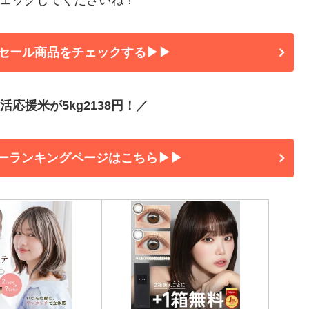
セール商品をチェックする▶▶
応援米が5kg2138円！／
ーランキングページはこちら▶▶