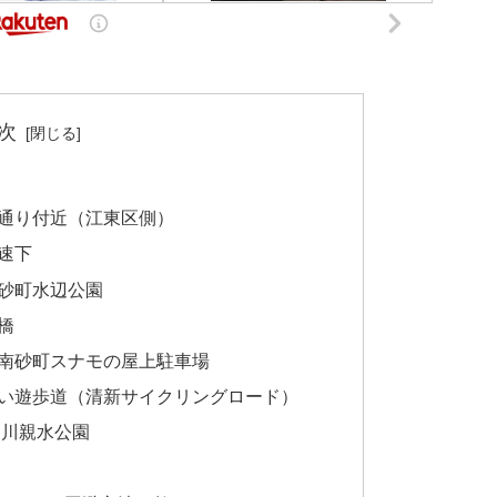
次
通り付近（江東区側）
速下
砂町水辺公園
橋
南砂町スナモの屋上駐車場
い遊歩道（清新サイクリングロード）
近川親水公園