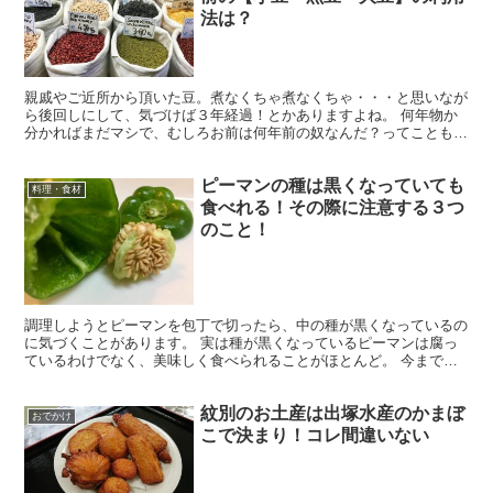
法は？
親戚やご近所から頂いた豆。煮なくちゃ煮なくちゃ・・・と思いなが
ら後回しにして、気づけば３年経過！とかありますよね。 何年物か
分かればまだマシで、むしろお前は何年前の奴なんだ？ってこともし
ばしば。 そんな古くなってしまった豆は食べられるのか？...
ピーマンの種は黒くなっていても
料理・食材
食べれる！その際に注意する３つ
のこと！
調理しようとピーマンを包丁で切ったら、中の種が黒くなっているの
に気づくことがあります。 実は種が黒くなっているピーマンは腐っ
ているわけでなく、美味しく食べられることがほとんど。 今までは
「もしかして腐っている？」と心配になってそのピーマンを...
紋別のお土産は出塚水産のかまぼ
おでかけ
こで決まり！コレ間違いない