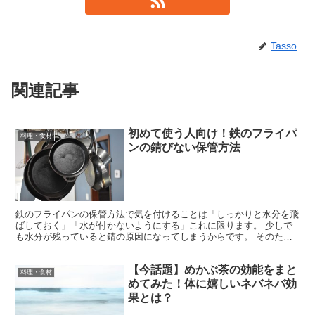
Tasso
関連記事
初めて使う人向け！鉄のフライパ
料理・食材
ンの錆びない保管方法
鉄のフライパンの保管方法で気を付けることは「しっかりと水分を飛
ばしておく」「水が付かないようにする」これに限ります。 少しで
も水分が残っていると錆の原因になってしまうからです。 そのた
め、調理後にすぐに湯洗いをして→空焚きというメンテナンス...
【今話題】めかぶ茶の効能をまと
料理・食材
めてみた！体に嬉しいネバネバ効
果とは？