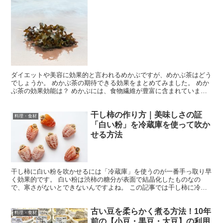
ダイエットや美容に効果的と言われるめかぶですが、めかぶ茶はどう
でしょうか。 めかぶ茶の期待できる効果をまとめてみました。 めか
ぶ茶の効果効能は？ めかぶには、食物繊維が豊富に含まれていま
す。 めかぶのネバネバする成分が、水溶性の食物繊維から...
干し柿の作り方｜美味しさの証
料理・食材
「白い粉」を冷蔵庫を使って吹か
せる方法
干し柿に白い粉を吹かせるには「冷蔵庫」を使うのが一番手っ取り早
く効果的です。 白い粉は渋柿の糖分が表面で結晶化したものなの
で、寒さがないとできないんですよね。 この記事では干し柿に冷蔵
庫を使って白い粉を吹かせる作り方を解説します。 また、冷...
古い豆を柔らかく煮る方法！10年
料理・食材
前の【小豆・黒豆・大豆】の利用