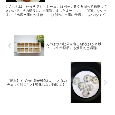
こんにちは、たっそです！！ 先日、紋別をぐるぐる周って満喫して
きたので、その帰りにお土産買いましたよー。 ここ、間違いないっ
す。 「出塚水産のかまぼこ」 紋別のお土産に最適！！あつあつプリ
プリ出塚水産のかまぼこ 紋別のお土産といえば蟹。海産...
えのき氷の効果が出る期間は1か月以
上！？中性脂肪にも効果的と話題に
【簡単】メダカの卵が孵化しないときの
チェック項目4つ！孵化しない原因は？