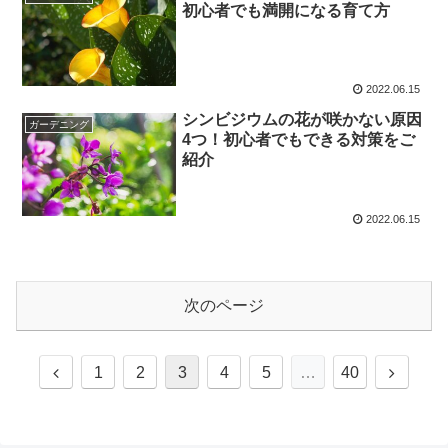
初心者でも満開になる育て方
2022.06.15
シンビジウムの花が咲かない原因
ガーデニング
4つ！初心者でもできる対策をご
紹介
2022.06.15
次のページ
前
次
1
2
3
4
5
…
40
へ
へ