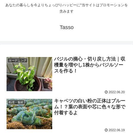
あなたの暮らしを今よりちょっぴりハッピーに*当サイトはプロモーションを
含みます
Tasso
バジルの摘心・切り戻し方法｜収
ガーデニング
穫量を増やし1株からバジルソー
スを作る！
2022.06.20
キャベツの白い粉の正体はブルー
料理・食材
ム！？葉の表面や芯に色々な形で
付着するよ
2022.06.19