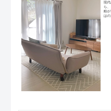
現代
ら、
粉が
はの