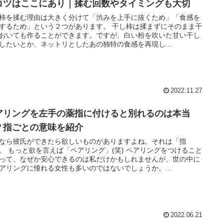
コツはここにあり｜揉む回数やタイミングも大切
柿を揉む理由は大きく分けて「渋みを上手に抜くため」「食感を
するため」という２つがあります。 干し柿は揉まずにそのまま干
おいても作ることができます。ですが、白い粉を吹いた甘い干し
したいとか、ネットリとしたあの独特の食感を再現し...
2022.11.27
アリングを左手の薬指に付けると別れるのは本当
？指ごとの意味を紹介
なら彼氏ができたら欲しいものがありますよね。それは「指
。 もっと欲を言えば「ペアリング」(笑) ペアリングをつけること
って、なぜか安心できるのは私だけかもしれませんが、世の中に
アリングに憧れる女性も多いのではないでしょうか。...
2022.06.21