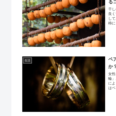
る
干し
良く
して
柿に
ペ
生活
か
女性
輪」
によ
はペ