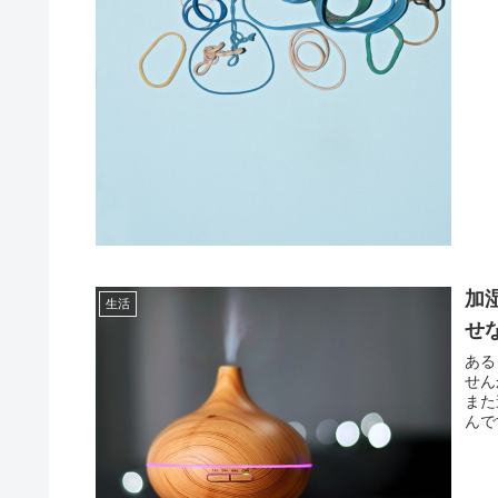
加
生活
せ
ある
せん
また
んで