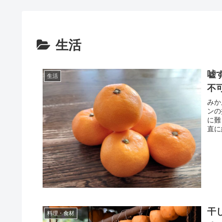
生活
嘘
生活
不
みか
ンの
に難
直に
干
料理・食材