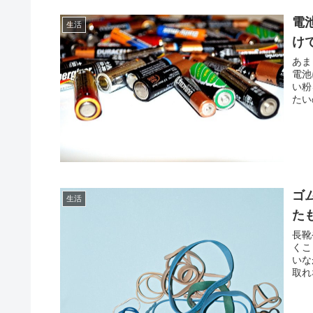
電
生活
け
あま
電池
い粉
たい
ゴ
生活
た
長靴
くこ
いな
取れ