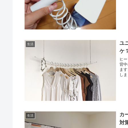
ユ
生活
ケ
ヒー
背中
ます
しま
カ
生活
対