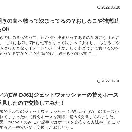
2022.06.18
開きの食べ物って決まってるの？おしるこや雑煮以
もOK
きの日の食べ物って、何か特別決まりってあるのか気になります
。 元旦はお節、7日は七草がゆって決まってますし。 おしるこや
煮はなんとなくイメージつきますが、じゃあどうして食べるのか
知ってますか？ この記事では、鏡開きの食べ物に...
2022.06.16
ルツ(EW-DJ61)ジェットウォッシャーの替えホース
発見したので交換してみた！
家のドルツのジェットウォッシャー（EW-DJ61(W)）のホースが
れてしまったので替えホースを実際に購入&交換してみました。
天・Yahoo！のみ この記事ではホースを交換する方法や、どこで
すると一番安いか、交換した感じどう...