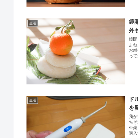
鏡
生活
外
鏡開
よね
お雑
って
ド
生活
を
我が
ちぎ
※楽
購入